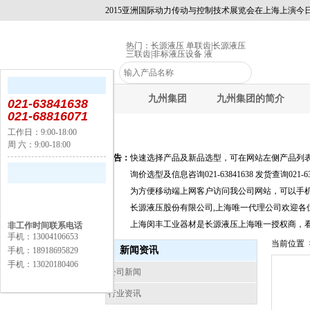
2015亚洲国际动力传动与控制技术展览会在上海上演今日
热门：
长源液压 单联齿
|
长源液压
三联齿
|
非标液压设备 液
九州集团
九州集团的简介
021-63841638
021-68816071
工作日：9:00-18:00
周 六：9:00-18:00
公告：
快速选择产品及新品选型，可在网站左侧产品列表
询价选型及信息咨询021-63841638 发货查询021-630
为方便移动端上网客户访问我公司网站，可以手机输入下载地
长源液压股份有限公司,上海唯一代理公司欢迎各
上海闵丰工业器材是长源液压上海唯一授权商，
非工作时间联系电话
手机：13004106653
当前位置 
新闻资讯
手机：18918695829
手机：13020180406
公司新闻
行业资讯