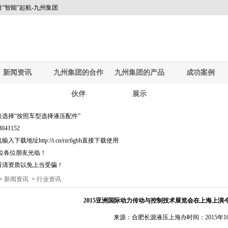
“智能”起航-九州集团
新闻资讯
九州集团的合作
九州集团的产品
成功案例
伙伴
展示
选择“按照车型选择液压配件”
41152
址http://t.cn/rzc6gbh直接下载使用
位各位朋友光临！
看清资质以免上当受骗！
>
新闻资讯
>
行业资讯
2015亚洲国际动力传动与控制技术展览会在上海上演今
来源：合肥长源液压上海办
时间：2015年1