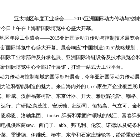
亚太地区年度工业盛会——2015亚洲国际动力传动与控
于今日上午在上海新国际博览中心盛大开幕。
地区年度工业盛会——2015亚洲国际动力传动与控制技术展览会
新国际博览中心盛大开幕。展会响应“中国制造2025”战略规划
海国际工业零部件及分承包展、亚洲国际冷链设备及技术展览会
海新国际博览中心全部17个展馆，打造一站式大工业平台。
动力传动与控制领域的国际标杆展会，今年亚洲国际动力传动展
力诠释智能制造的魅力。来自海内外的1,575家生产企业覆盖展出
、哈威、汉萨福莱柯斯、东京计器、开天、雅歌辉托斯、穆格、西德
司达行、广研院;康茂胜、安沃驰、纽迈司、恒拓高、气立可、金
恩梯恩、洛轴集团、 timken;弹簧和紧固件领域的钱江、富春
电机供应商sew、西门子、abb、邦飞利、伦茨、诺德;以及链条和
卡莱、雷诺德、伊维氏、椿本、东华和石家庄链轮等，纷纷重磅