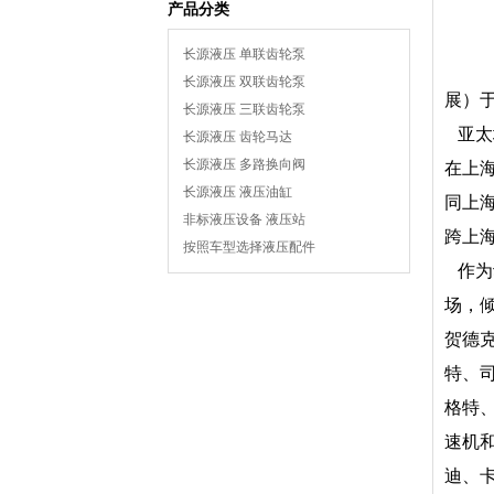
产品分类
长源液压 单联齿轮泵
长源液压 双联齿轮泵
展）
长源液压 三联齿轮泵
亚太
长源液压 齿轮马达
长源液压 多路换向阀
在上海
长源液压 液压油缸
同上
非标液压设备 液压站
跨上
按照车型选择液压配件
作为
场，倾
贺德克
特、
格特、
速机和
迪、