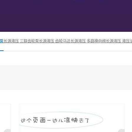
泵
长源液压 三联齿轮泵
长源液压 齿轮马达
长源液压 多路换向阀
长源液压 液压