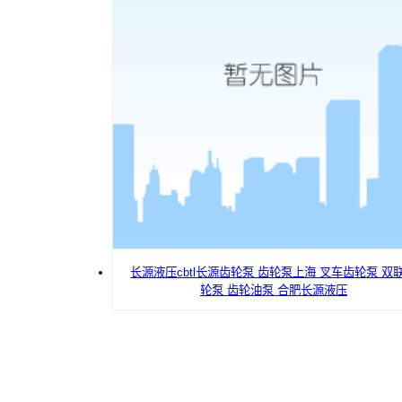
长源液压cbtl长源齿轮泵 齿轮泵上海 叉车齿轮泵 双
轮泵 齿轮油泵 合肥长源液压