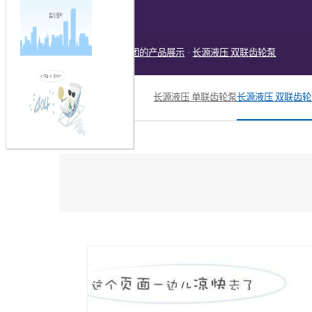
九州集团
·
九州集团的产品展示
·
长源液压 双联齿轮泵
长源液压 单联齿轮泵
长源液压 双联齿轮