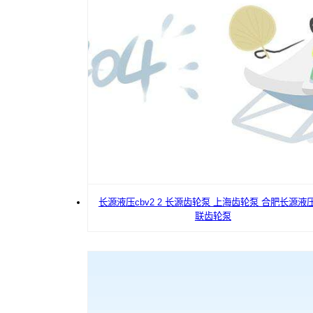
长源液压cbv2 2 长源齿轮泵 上海齿轮泵 合肥长源液压
联齿轮泵