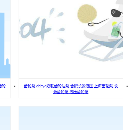
齿轮
齿轮泵 cbhyg双联齿轮油泵 合肥长源液压 上海齿轮泵 长
源齿轮泵 液压齿轮泵