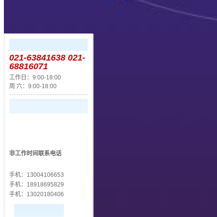
021-63841638 021-
68816071
工作日：9:00-18:00
周 六：9:00-18:00
非工作时间联系电话
手机：13004106653
手机：18918695829
手机：13020180406