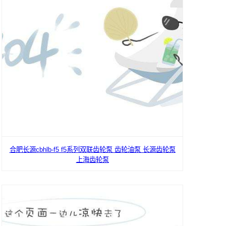
合肥长源cbhlb-f5 f5系列双联齿轮泵 齿轮油泵 长源齿轮泵
上海齿轮泵