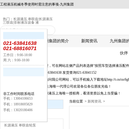
工程液压机械冬季使用时需注意的事项-九州集团
热门：
长源液压 单联齿
|
长源液压
三联齿
|
非标液压设备 液
九州集团
九州集团的简介
新闻资讯
九州集团
021-63841638
021-68816071
伙伴
工作日：9:00-18:00
周 六：9:00-18:00
公告：
快速选择产品及新品选型，可在网站左侧产品列表选择“按照车型选择液压配件
询价选型及信息咨询021-63841638 发货查询021-63041152
为方便移动端上网客户访问我公司网站，可以手机输入下载地址http://t.cn/rzc6
长源液压股份有限公司,上海唯一代理公司欢迎各位各位朋友光临！
上海闵丰工业器材是长源液压上海唯一授权商，看清资质以免上当受骗！
非工作时间联系电话
手机：13004106653
当前位置 >
新闻资讯
>
新闻资讯
手机：18918695829
手机：13020180406
产品分类
长源液压 单联齿轮泵