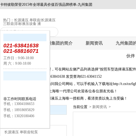
卡特彼勒荣登2015年全球最具价值百强品牌榜单-九州集团
热门：
长源液压 单联齿
|
长源液压
三联齿
|
非标液压设备 液
九州集团
九州集团的简介
新闻资讯
九州集团
021-63841638
021-68816071
伙伴
工作日：9:00-18:00
周 六：9:00-18:00
公告：
快速选择产品及新品选型，可在网站左侧产品列表选择“按照车型选择液压配件
询价选型及信息咨询021-63841638 发货查询021-63041152
为方便移动端上网客户访问我公司网站，可以手机输入下载地址http://t.cn/rzc6
长源液压股份有限公司,上海唯一代理公司欢迎各位各位朋友光临！
上海闵丰工业器材是长源液压上海唯一授权商，看清资质以免上当受骗！
非工作时间联系电话
手机：13004106653
当前位置 >
新闻资讯
>
新闻资讯
手机：18918695829
手机：13020180406
产品分类
长源液压 单联齿轮泵