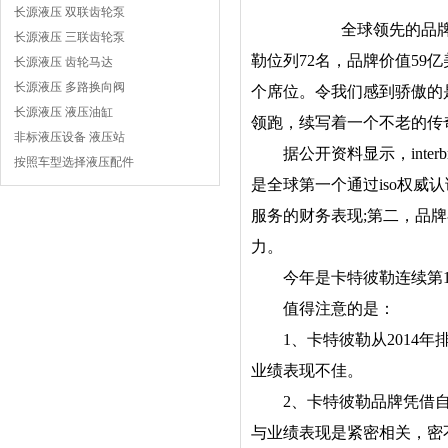
长源液压 双联齿轮泵
全球领先的品牌咨
长源液压 三联齿轮泵
勒位列72名，品牌价值59
长源液压 齿轮马达
长源液压 多路换向阀
个席位。令我们感到骄傲的
长源液压 液压油缸
领跑，续写着一个不老的传
非标液压设备 液压站
据公开资料显示，interbra
按照车型选择液压配件
是全球第一个通过iso权
服务的财务表现;第二，品
力。
今年是卡特彼勒连续第14年
值得注意的是：
1、卡特彼勒从2014年
业绩表现不佳。
2、卡特彼勒品牌凭借自
与业绩表现是紧密相关，密