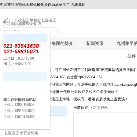
中联重科收割机全程机械化操作助油菜生产-九州集团
热门：
长源液压 单联齿
|
长源液压
三联齿
|
非标液压设备 液
九州集团
九州集团的简介
新闻资讯
九州集团
021-63841638
021-68816071
伙伴
工作日：9:00-18:00
周 六：9:00-18:00
公告：
快速选择产品及新品选型，可在网站左侧产品列表选择“按照车型选择液压配件
询价选型及信息咨询021-63841638 发货查询021-63041152
为方便移动端上网客户访问我公司网站，可以手机输入下载地址http://t.cn/rzc6
长源液压股份有限公司,上海唯一代理公司欢迎各位各位朋友光临！
上海闵丰工业器材是长源液压上海唯一授权商，看清资质以免上当受骗！
非工作时间联系电话
手机：13004106653
当前位置 >
新闻资讯
>
新闻资讯
手机：18918695829
手机：13020180406
产品分类
长源液压 单联齿轮泵