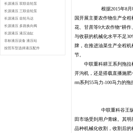
长源液压 双联齿轮泵
根据2015年
长源液压 三联齿轮泵
国开展主要农作物生产全程
长源液压 齿轮马达
长源液压 多路换向阀
花、甘蔗等9大农作物“耕
长源液压 液压油缸
与收获的机械化水平不足3
非标液压设备 液压站
牌，在推进油菜生产全程机
按照车型选择液压配件
节。
中联重科耕王系列拖拉机覆
开沟机，还是搭载直播施肥
rm系列55马力-100马
中联重科谷王
田市场受到用户青睐。其明
品种机械化收割，收割后的秸