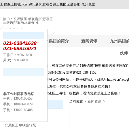
工程液压机械bices 2015新闻发布会徐工集团应邀参加-九州集团
热门：
长源液压 单联齿
|
长源液压
三联齿
|
非标液压设备 液
九州集团
九州集团的简介
新闻资讯
九州集团
021-63841638
021-68816071
伙伴
工作日：9:00-18:00
周 六：9:00-18:00
公告：
快速选择产品及新品选型，可在网站左侧产品列表选择“按照车型选择液压配件
询价选型及信息咨询021-63841638 发货查询021-63041152
为方便移动端上网客户访问我公司网站，可以手机输入下载地址http://t.cn/rzc6
长源液压股份有限公司,上海唯一代理公司欢迎各位各位朋友光临！
上海闵丰工业器材是长源液压上海唯一授权商，看清资质以免上当受骗！
非工作时间联系电话
手机：13004106653
当前位置 >
新闻资讯
>
新闻资讯
手机：18918695829
手机：13020180406
产品分类
长源液压 单联齿轮泵