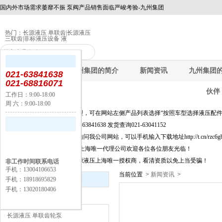
国内外市场需求萎靡不振 泵阀产品销售面临严峻考验-九州集团
热门：
长源液压 单联齿
|
长源液压
三联齿
|
非标液压设备 液
九州集团
九州集团的简介
新闻资讯
九州集团
021-63841638
021-68816071
伙伴
工作日：9:00-18:00
周 六：9:00-18:00
公告：
快速选择产品及新品选型，可在网站左侧产品列表选择“按照车型选择液压配件
询价选型及信息咨询021-63841638 发货查询021-63041152
为方便移动端上网客户访问我公司网站，可以手机输入下载地址http://t.cn/rzc6
长源液压股份有限公司,上海唯一代理公司欢迎各位各位朋友光临！
上海闵丰工业器材是长源液压上海唯一授权商，看清资质以免上当受骗！
非工作时间联系电话
手机：13004106653
当前位置 >
新闻资讯
>
新闻资讯
手机：18918695829
手机：13020180406
产品分类
长源液压 单联齿轮泵