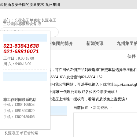
齿轮油泵安全阀的质量要求-九州集团
热门：
长源液压 单联齿
|
长源液压
三联齿
|
非标液压设备 液
九州集团
九州集团的简介
新闻资讯
九州集团
021-63841638
021-68816071
伙伴
工作日：9:00-18:00
周 六：9:00-18:00
公告：
快速选择产品及新品选型，可在网站左侧产品列表选择“按照车型选择液压配件
询价选型及信息咨询021-63841638 发货查询021-63041152
为方便移动端上网客户访问我公司网站，可以手机输入下载地址http://t.cn/rzc6
长源液压股份有限公司,上海唯一代理公司欢迎各位各位朋友光临！
上海闵丰工业器材是长源液压上海唯一授权商，看清资质以免上当受骗！
非工作时间联系电话
手机：13004106653
当前位置 >
新闻资讯
>
新闻资讯
手机：18918695829
手机：13020180406
产品分类
长源液压 单联齿轮泵