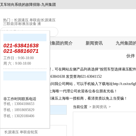
叉车转向系统的故障排除-九州集团
热门：
长源液压 单联齿
|
长源液压
三联齿
|
非标液压设备 液
九州集团
九州集团的简介
新闻资讯
九州集团
021-63841638
021-68816071
伙伴
工作日：9:00-18:00
周 六：9:00-18:00
公告：
快速选择产品及新品选型，可在网站左侧产品列表选择“按照车型选择液压配件
询价选型及信息咨询021-63841638 发货查询021-63041152
为方便移动端上网客户访问我公司网站，可以手机输入下载地址http://t.cn/rzc6
长源液压股份有限公司,上海唯一代理公司欢迎各位各位朋友光临！
上海闵丰工业器材是长源液压上海唯一授权商，看清资质以免上当受骗！
非工作时间联系电话
手机：13004106653
当前位置 >
新闻资讯
>
新闻资讯
手机：18918695829
手机：13020180406
产品分类
长源液压 单联齿轮泵