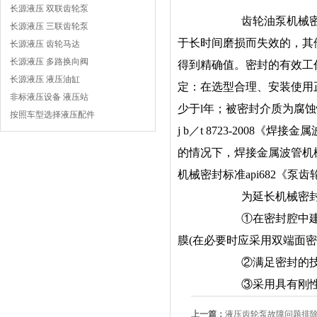
长源液压 双联齿轮泵
齿轮油泵机械
长源液压 三联齿轮泵
于长时间磨损而失效的，其
长源液压 齿轮马达
长源液压 多路换向阀
得到精确值。密封的有效工作时
长源液压 液压油缸
定：在选型合理、安装使用
非标液压设备 液压站
少于l年；被密封介质为腐
按照车型选择液压配件
j b／t 8723-200
的情况下，焊接金属波管机
机械密封标准api682《泵
为延长机械密
①在密封腔中
膜(在必要时应采用双端面密
②满足密封的
③采用具有刚
上一篇：
液压齿轮泵故障问题排