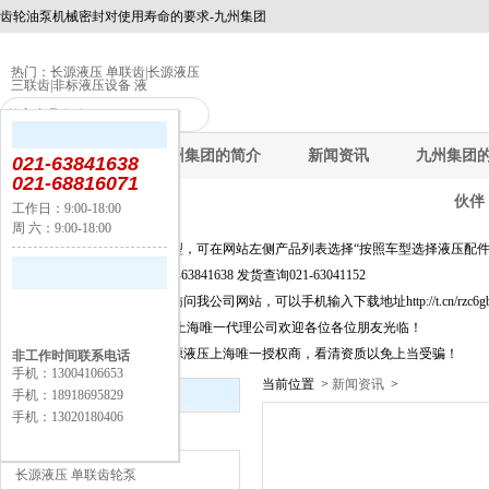
齿轮油泵机械密封对使用寿命的要求-九州集团
热门：
长源液压 单联齿
|
长源液压
三联齿
|
非标液压设备 液
九州集团
九州集团的简介
新闻资讯
九州集团
021-63841638
021-68816071
伙伴
工作日：9:00-18:00
周 六：9:00-18:00
公告：
快速选择产品及新品选型，可在网站左侧产品列表选择“按照车型选择液压配件
询价选型及信息咨询021-63841638 发货查询021-63041152
为方便移动端上网客户访问我公司网站，可以手机输入下载地址http://t.cn/rzc6
长源液压股份有限公司,上海唯一代理公司欢迎各位各位朋友光临！
上海闵丰工业器材是长源液压上海唯一授权商，看清资质以免上当受骗！
非工作时间联系电话
手机：13004106653
当前位置 >
新闻资讯
>
新闻资讯
手机：18918695829
手机：13020180406
产品分类
长源液压 单联齿轮泵