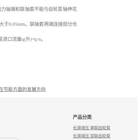
动力轴端和联轴套不能与齿轮泵轴伸花
于0.05mm。联轴套两端连接部分也
进口流量q(升)=q·n。
在节能方面的发展方向
产品分类
长源液压 单联齿轮泵
长源液压 双联齿轮泵