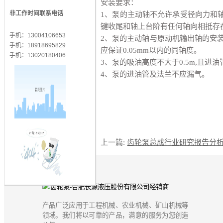
安装要求：
非工作时间联系电话
1、泵的主动轴不允许承受径向力和
键收尾和轴上台阶有任何轴向相抵存
手机：13004106653
2、泵的主动轴与原动机输出轴的安装
手机：18918695829
应保证0.05mm以内的同轴度。
手机：13020180406
3、泵的吸油高度不大于0.5m,且进油管
4、泵的进油管及法兰不应漏气。
上一篇:
齿轮泵总成行业研究报告分
产品广泛应用于工程机械、农业机械、矿山机械等
领域。我们将以可靠的产品，满意的服务为您创造