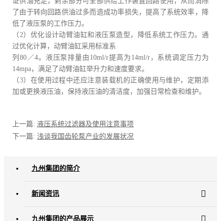
证供油充足，剩余部分可全部供给工作装置回路使用，从而消除
了由于转向回路供油过多而造成功率损失，提高了系统效率，降
低了液压泵的工作压力。
（2）优化设计动臂油缸和液压泵造型，降低系统工作压力。通
过优化计算，动臂油缸采用标准系
列80／4。液压泵排量由10ml/r提高为14ml/r，系统调定压力为
14mpa，满足了动臂油缸举升力和速度要求。
（3）在使用过程中还应注意装载机的正确使用与维护，定期添
加或更换液压油，保持液压油的清洁度，加强日常检查和维护。
上一篇:
液压系统过滤器及使用注意事项
下一篇:
浅谈我国齿轮泵产业的发展状况
九州集团的简介
新闻资讯
九州集团的产品展示