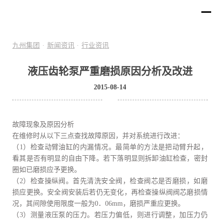
九州集团
·
新闻资讯
·
行业资讯
液压齿轮泵严重磨损原因分析及改进
2015-08-14
故障现象及原因分析
在维修时从以下三点查找故障原因，并对系统进行改进：
（1）检查动臂油缸的内漏情况。最简单的方法是把动臂升起，
看其是否有明显的自由下降。若下落明显则拆卸油缸检查，密封
圈如已磨损应予更换。
（2）检查操纵阀。首先清洗安全阀，检查阀芯是否磨损，如磨
损应更换。安全阀安装后若仍无变化，再检查操纵阀阀芯磨损情
况，其间隙使用限度一般为0．06mm，磨损严重应更换。
（3）测量液压泵的压力。若压力偏低，则进行调整，加压力仍