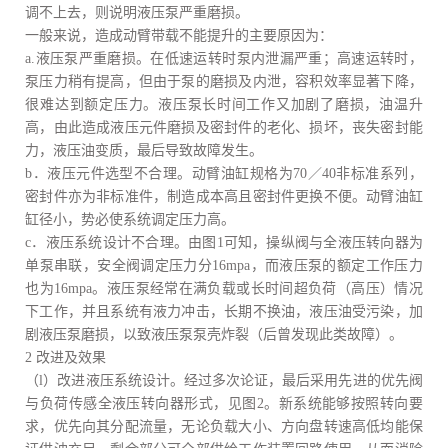
调不上去，则说明液压泵严重磨损。
一般来说，造成动臂带载不能提升的主要原因为：
a.液压泵严重磨损。在低速运转时泵内泄漏严重；高速运转时，
泵压力稍有提高，但由于泵的磨损及内泄，容积效率显著下降，
很难达到额定压力。液压泵长时间工作又加剧了磨损，油温升
高，由此造成液压元件磨损及密封件的老化、损坏，丧失密封能
力，液压油变质，最后导致故障发生。
b．液压元件选型不合理。动臂油缸规格为70／40非标准系列，
密封件亦为非标准件，制造成本高且密封件更换不便。动臂油缸
缸径小，势必使系统调定压力高。
c．液压系统设计不合理。由图1可知，操纵阀与全液压转向器为
单泵串联，安全阀调定压力分16mpa，而液压泵的额定工作压力
也为16mpa。液压泵经常在满负载或长时间超负荷（高压）情况
下工作，并且系统有液力冲击，长期不换油，液压油受污染，加
剧液压泵磨损，以致液压泵泵壳炸裂（后曾发现此类故障）。
2 改进及效果
（l）改进液压系统设计。经过多次论证，最后采用先进的优先阀
与负荷传感全液压转向器形式，见图2。新系统能够按照转向要
求，优先向其分配流量，无论负载大小、方向盘转速高低均能保