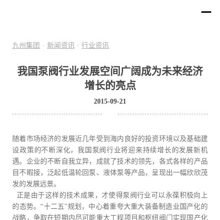
九州集团
·
新闻资讯
·
行业资讯
我国泵阀行业发展空间广阔成为未来经济
增长的亮点
2015-09-21
随着市场经济的发展近几年受到海内良好的投资环境以及基础建
设政策的不断深化，我国泵阀行业将迎来持续增长的发展新机
遇。企业的不断自我立异，成就了技术的领先，各式各样的产品
目不暇接，泛起低温轮回泵、液体泵等产品，呈现出一幅欣欣茂
发的发展远景。
正是由于这样的技术成果，才使得泵阀行业可以永葆积极向上
的态势。“十二五”规划，中心着重夸大重大装备制造业国产化的
战略，争取在短期内尽可能重大工程项目和枢纽阀门实现国产化